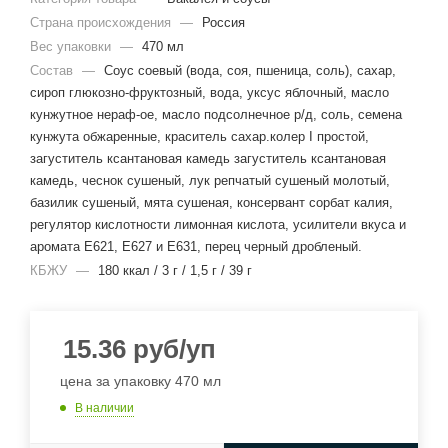
Страна происхождения
—
Россия
Вес упаковки
—
470 мл
Состав
—
Соус соевый (вода, соя, пшеница, соль), сахар,
сироп глюкозно-фруктозный, вода, уксус яблочный, масло
кунжутное нераф-ое, масло подсолнечное р/д, соль, семена
кунжута обжаренные, краситель сахар.колер I простой,
загуститель ксантановая камедь загуститель ксантановая
камедь, чеснок сушеный, лук репчатый сушеный молотый,
базилик сушеный, мята сушеная, консервант сорбат калия,
регулятор кислотности лимонная кислота, усилители вкуса и
аромата Е621, Е627 и Е631, перец черный дробленый.
КБЖУ
—
180 ккал / 3 г / 1,5 г / 39 г
15.36
руб
/уп
цена за упаковку 470 мл
В наличии