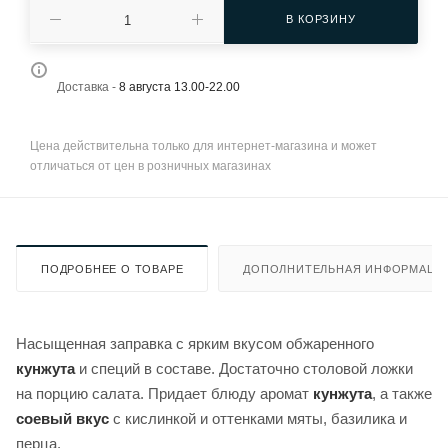
В КОРЗИНУ
Доставка -
8 августа 13.00-22.00
Цена действительна только для интернет-магазина и может
отличаться от цен в розничных магазинах
ПОДРОБНЕЕ О ТОВАРЕ
ДОПОЛНИТЕЛЬНАЯ ИНФОРМАЦИ
Насыщенная заправка с ярким вкусом обжаренного
кунжута
и специй в составе. Достаточно столовой ложки
на порцию салата. Придает блюду аромат
кунжута
, а также
соевый вкус
с кислинкой и оттенками мяты, базилика и
перца.