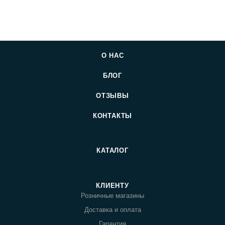
О НАС
БЛОГ
ОТЗЫВЫ
КОНТАКТЫ
КАТАЛОГ
Акции
Полуфабрикаты
Охлажденная рыба
Свежемороженая рыба
КЛИЕНТУ
Филе и стейки
Морепродукты
Розничные магазины
Икра
Готовая продукция
Доставка и оплата
Гарниры
Бакалея и соусы
Гарантия